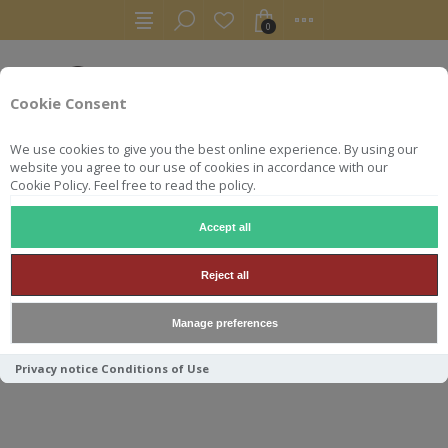
0
Cookie Consent
We use cookies to give you the best online experience. By using our
website you agree to our use of cookies in accordance with our
Cookie Policy. Feel free to read the policy.
Accept all
WHISKY
MMCD CAOL ILA 17Y PEDRO XIMENEZ 55.7° 70
Reject all
MMCD CAOL ILA 17Y PEDRO
Manage preferences
XIMENEZ 55.7° 70CL
Privacy notice
Conditions of Use