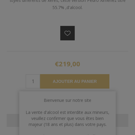
styles différents de xérès, cette version Pedro Ximenez titre
55.7% ,d'alcool.
€219,00
AJOUTER AU PANIER
Bienvenue sur notre site
La vente d'alcool est interdite aux mineurs,
veuillez confirmer que vous êtes bien
CONTACT US
majeur (18 ans et plus) dans votre pays.