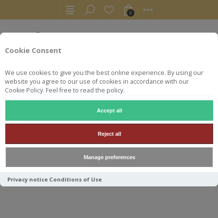
0
Cookie Consent
We use cookies to give you the best online experience. By using our
website you agree to our use of cookies in accordance with our
Cookie Policy. Feel free to read the policy.
Accept all
WHISKY
MMCD MISSION GOLD FIDDICHSIDE (GLENFIDDICH
Reject all
MMCD MISSION GOLD
Manage preferences
FIDDICHSIDE (GLENFIDDICH)
28Y 46.9° PX FINISH 70CL
Privacy notice
Conditions of Use