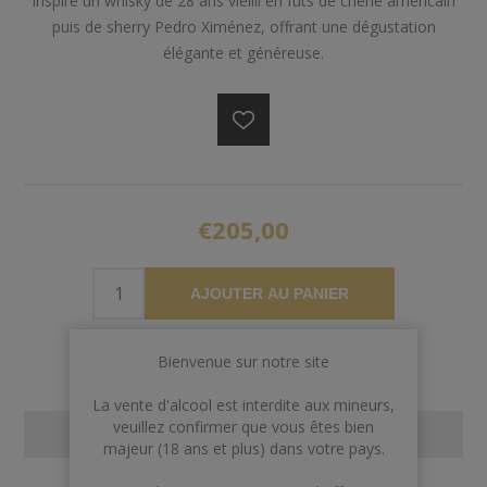
inspire un whisky de 28 ans vieilli en fûts de chêne américain
puis de sherry Pedro Ximénez, offrant une dégustation
élégante et généreuse.
€205,00
AJOUTER AU PANIER
Bienvenue sur notre site
La vente d'alcool est interdite aux mineurs,
veuillez confirmer que vous êtes bien
CONTACT US
majeur (18 ans et plus) dans votre pays.