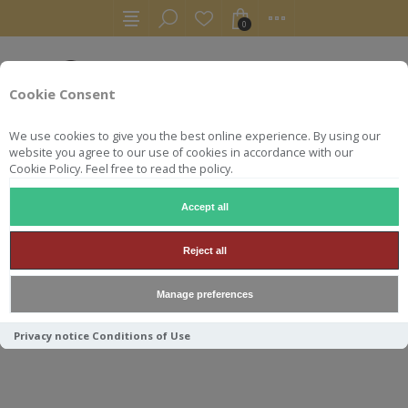
0
Cookie Consent
We use cookies to give you the best online experience. By using our
website you agree to our use of cookies in accordance with our
Cookie Policy. Feel free to read the policy.
Accept all
WHISKY
MURRAY MC DAVID CAOL ILA 8Y 54.4° 70CL
Reject all
MURRAY MC DAVID CAOL ILA
Manage preferences
8Y 54.4° 70CL
Privacy notice
Conditions of Use