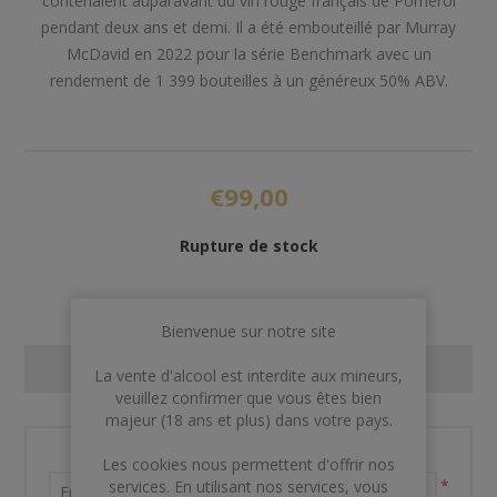
contenaient auparavant du vin rouge français de Pomerol
pendant deux ans et demi. Il a été embouteillé par Murray
McDavid en 2022 pour la série Benchmark avec un
rendement de 1 399 bouteilles à un généreux 50% ABV.
€99,00
Rupture de stock
Bienvenue sur notre site
CONTACT US
La vente d'alcool est interdite aux mineurs,
veuillez confirmer que vous êtes bien
majeur (18 ans et plus) dans votre pays.
Nom et prénom
Les cookies nous permettent d'offrir nos
*
services. En utilisant nos services, vous