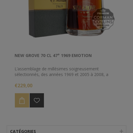
NEW GROVE 70 CL 47° 1969 EMOTION
L’assemblage de millésimes soigneusement
sélectionnés, des années 1969 et 2005 à 2008, a
permis la création d’une essence fruitée et puissante,
€229,00
soulignée de notes pâtissières et beurrées et d’un
palais aux pointes d’agrumes et d’épices douces.
CATÉGORIES