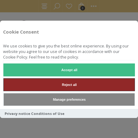
0
Cookie Consent
We use cookies to give you the best online experience. By using our
website you agree to our use of cookies in accordance with our
Cookie Policy. Feel free to read the policy.
Accept all
AUTRES
APÉRITIFS
NIO COCKTAIL / VODKA SOUR 100ML 2
Reject all
NIO COCKTAIL / VODKA SOUR
Manage preferences
100ML 20.4°
Privacy notice
Conditions of Use