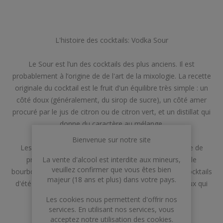
L'histoire des cocktails: Vodka Sour
Le Sour est l’un des cocktails des plus anciens. Il est
probablement à l’origine de de l'art de la mixologie. La recette
originale du cocktail est le fruit d'un équilibre très simple : un
côté doux (généralement, du sirop de sucre), un côté amer
procuré par le jus de citron ou de citron vert, et un distillat qui
donne du caractère au mélange.
Bienvenue sur notre site
Les alcools les plus couramment utilisés dans ce type de
La vente d'alcool est interdite aux mineurs,
préparation sont habituellement le rhum (Daiquiri), le
veuillez confirmer que vous êtes bien
bourbon, la vodka et le gin. Reconnu comme l'un des cocktails
majeur (18 ans et plus) dans votre pays.
d'été par excellence, le Vodka Sour est parfait pour ceux qui
recherchent une boisson fraîche et légère.
Les cookies nous permettent d'offrir nos
services. En utilisant nos services, vous
acceptez notre utilisation des cookies.