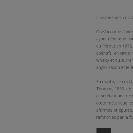
L'histoire des cock
On s’accorde à dire 
ayant débarqué dans
du Pérou) en 1872, 
apéritifs, en vint 
whisky et du sucre,
anglo-saxon et le f
En réalité, ce cockt
Thomas, 1862 « Ho
cependant une rece
cœur métallique, es
affirmée et épurée
rafraîchies par la 