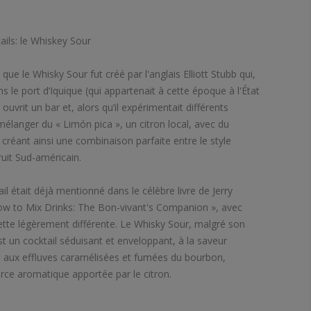
tails: le Whiskey Sour
que le Whisky Sour fut créé par l'anglais Elliott Stubb qui,
 le port d’Iquique (qui appartenait à cette époque à l'État
ouvrit un bar et, alors qu’il expérimentait différents
à mélanger du « Limón pica », un citron local, avec du
 créant ainsi une combinaison parfaite entre le style
ruit Sud-américain.
ail était déjà mentionné dans le célèbre livre de Jerry
w to Mix Drinks: The Bon-vivant's Companion », avec
tte légèrement différente. Le Whisky Sour, malgré son
t un cocktail séduisant et enveloppant, à la saveur
, aux effluves caramélisées et fumées du bourbon,
force aromatique apportée par le citron.