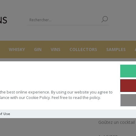
WHISKY
GIN
VINS
COLLECTORS
SAMPLES
AUTRES
APÉRITIFS
NIO COCKTAIL / WHISKEY SOUR 100ML 23
the best online experience. By using our website you agree to
COCKTAIL / WHISKEY SOUR 100M
ance with our Cookie Policy. Feel free to read the policy.
of Use
Goûtez un cocktail 