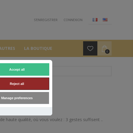
S'ENREGISTRER
CONNEXION
AUTRES
LA BOUTIQUE
0
Accept all
°
Reject all
L 23°
Manage preferences
de haute qualité, où vous voulez : 3 gestes suffisent ..