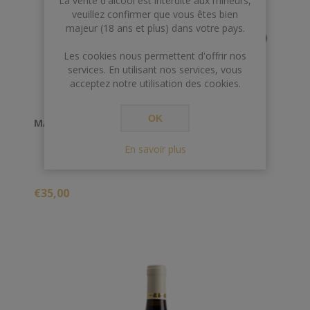
La vente d'alcool est interdite aux mineurs,
veuillez confirmer que vous êtes bien
majeur (18 ans et plus) dans votre pays.
Les cookies nous permettent d'offrir nos
services. En utilisant nos services, vous
acceptez notre utilisation des cookies.
OK
MARSANNAY 2017 LES FAVIERES OLIVIER GUYOT
En savoir plus
€35,00