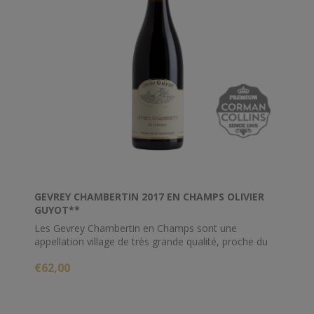
GEVREY CHAMBERTIN 2017 EN CHAMPS OLIVIER
GUYOT**
Les Gevrey Chambertin en Champs sont une
appellation village de très grande qualité, proche du
niveau des 1ers crus. Gevrey Chambertin en Champs
€62,00
est situé du coté Nord ce qui leur procure fraîcheur,
des notes parfumées et une certaine richesse.