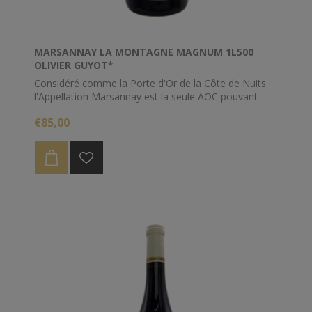
MARSANNAY LA MONTAGNE MAGNUM 1L500
OLIVIER GUYOT*
Considéré comme la Porte d'Or de la Côte de Nuits
l'Appellation Marsannay est la seule AOC pouvant
s'exprimer sous les trois couleurs (blanc, rouge et
€85,00
rosé)