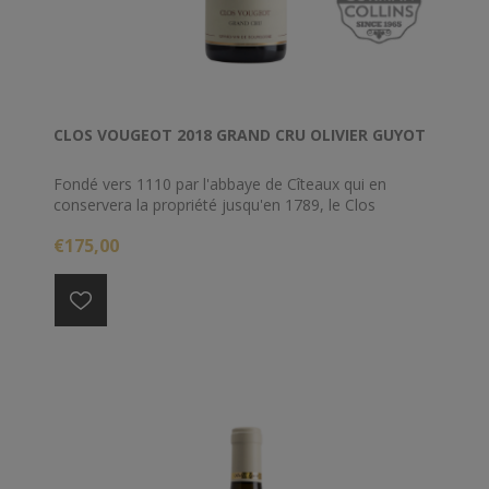
CLOS VOUGEOT 2018 GRAND CRU OLIVIER GUYOT
Fondé vers 1110 par l'abbaye de Cîteaux qui en
conservera la propriété jusqu'en 1789, le Clos
Vougeot est l'image même de la Bourgogne. D'un
€175,00
seul tenant sur 50,59ha il demeure ceint des murs qui
l'entouraient il y a 5 siècles. Son vin est l'une des
figures de proue parmi les Grands Crus Rouges.