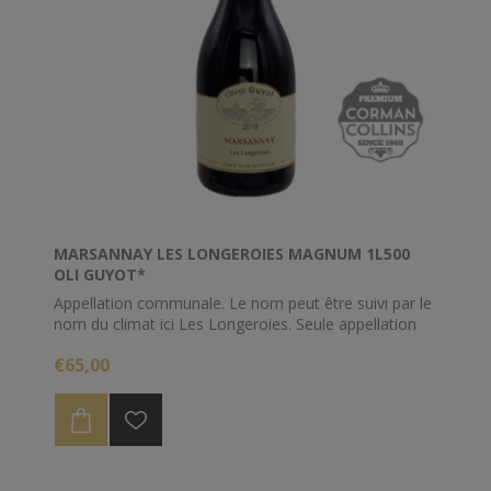
MARSANNAY LES LONGEROIES MAGNUM 1L500
OLI GUYOT*
Appellation communale. Le nom peut être suivi par le
nom du climat ici Les Longeroies. Seule appellation
pouvant s'exprimer sous les trois couleurs, sa typicité
€65,00
est celle des Côte de Nuits, d'un style proche des
Gevrey-Chambertin. L'appellation Marsannay est dans
l'attente d'un classement de ses climats en 1er Cru.