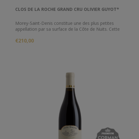
CLOS DE LA ROCHE GRAND CRU OLIVIER GUYOT*
Morey-Saint-Denis constitue une des plus petites
appellation par sa surface de la Côte de Nuits. Cette
AOC comporte 20 climats classés en Premier Cru et 5
€210,00
en Grand Cru.