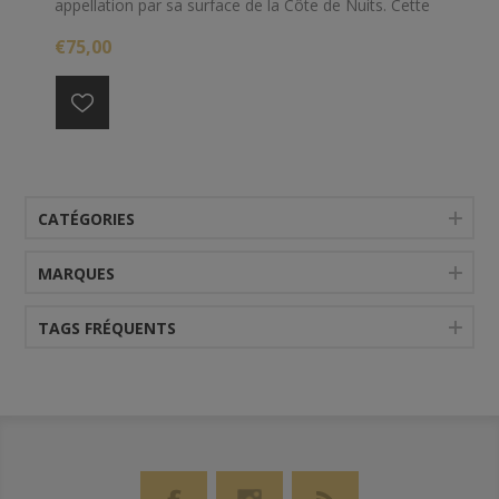
appellation par sa surface de la Côte de Nuits. Cette
AOC comporte 20 climats classés en Premier Cru et 5
€75,00
en Grand Cru.
CATÉGORIES
MARQUES
TAGS FRÉQUENTS