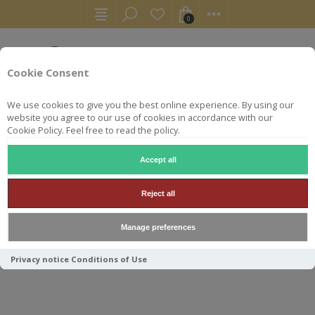
0
Cookie Consent
We use cookies to give you the best online experience. By using our
website you agree to our use of cookies in accordance with our
Cookie Policy. Feel free to read the policy.
Accept all
RHUM BLANC
RHUM JM BLANC CONFRERIE DU RHUM 58.2°
Reject all
RHUM JM BLANC CONFRERIE
Manage preferences
DU RHUM 58.2° 70CL
Privacy notice
Conditions of Use