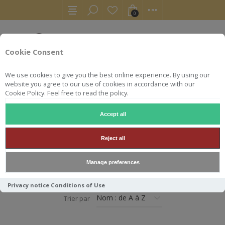
0
Cookie Consent
We use cookies to give you the best online experience. By using our
website you agree to our use of cookies in accordance with our
Cookie Policy. Feel free to read the policy.
Accept all
ACCUEIL
VINS
ROUSSILLON
Reject all
ROUSSILLON
Manage preferences
Privacy notice
Conditions of Use
Trier par