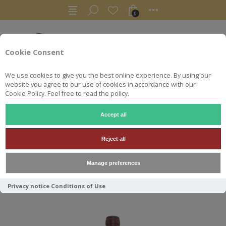
0
Cookie Consent
We use cookies to give you the best online experience. By using our
website you agree to our use of cookies in accordance with our
Cookie Policy. Feel free to read the policy.
Accept all
VINS
BOURGOGNE
RULLY ROUGE LOUIS JADOT
Reject all
RULLY ROUGE LOUIS JADOT
Manage preferences
Privacy notice
Conditions of Use