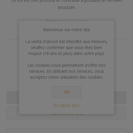
Le sol est très profond et contribue à produire un vin bien
structuré.
Marque:
Louis Jadot
Bienvenue sur notre site
La vente d'alcool est interdite aux mineurs,
veuillez confirmer que vous êtes bien
€26,00
majeur (18 ans et plus) dans votre pays.
Rupture de stock
Les cookies nous permettent d'offrir nos
services. En utilisant nos services, vous
acceptez notre utilisation des cookies.
OK
SPECIFICATIONS
En savoir plus
CONTACT US