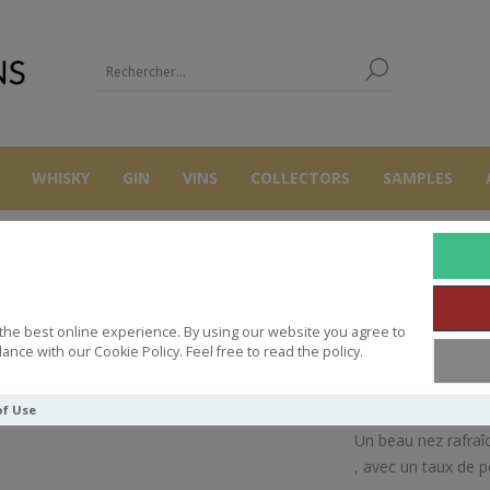
WHISKY
GIN
VINS
COLLECTORS
SAMPLES
AUTRES
SAKE
SAKE KADOGUCHI
the best online experience. By using our website you agree to
SAKE KADOGUCHI
ance with our Cookie Policy. Feel free to read the policy.
of Use
Un beau nez rafraîc
, avec un taux de p