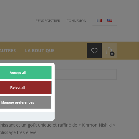
S'ENREGISTRER
CONNEXION
AUTRES
LA BOUTIQUE
0
Accept all
Reject all
Manage preferences
hissant et un goût unique et raffiné de « Kinmon Nishiki »
olissage très élevé.