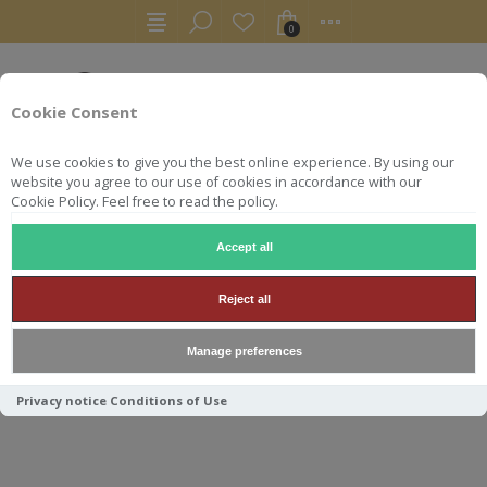
0
Cookie Consent
We use cookies to give you the best online experience. By using our
website you agree to our use of cookies in accordance with our
Cookie Policy. Feel free to read the policy.
Accept all
SAMPLES
SAMPLE 3 CL ROYAL LOCHNAGAR SIGNATORY
Reject all
SAMPLE 3 CL ROYAL
Manage preferences
LOCHNAGAR SIGNATORY
Privacy notice
Conditions of Use