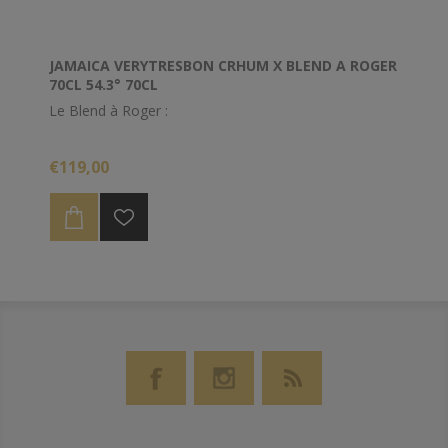
JAMAICA VERYTRESBON CRHUM X BLEND A ROGER
70CL 54.3° 70CL
Le Blend à Roger :
Assemblage de rhums de la Jamaique dont Worthy
€119,00
park 2011/ New Yarmouth 1994 / Hampden 2001/
Hampden 1990 / Hampden 1983.
Composé en collaboration avec Roger Caroni de "
Le Blog à Roger
"