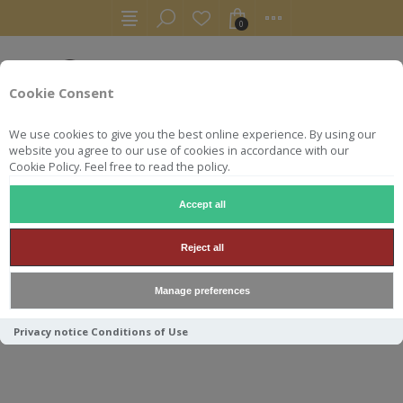
0
Cookie Consent
We use cookies to give you the best online experience. By using our
website you agree to our use of cookies in accordance with our
Cookie Policy. Feel free to read the policy.
Accept all
SAMPLES
SAMPLE 3CL CARONI SILVER SEAL 1997
Reject all
SAMPLE 3CL CARONI SILVER
Manage preferences
SEAL 1997
Privacy notice
Conditions of Use