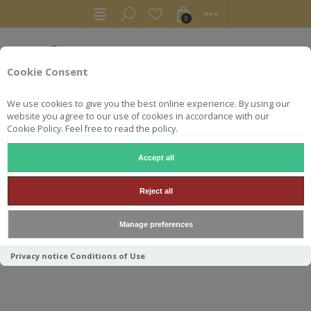
0
Cookie Consent
We use cookies to give you the best online experience. By using our
website you agree to our use of cookies in accordance with our
Cookie Policy. Feel free to read the policy.
Accept all
SAMPLES
SAMPLE 3CL HAMPDEN 1992 SAMAROLI 52°
Reject all
SAMPLE 3CL HAMPDEN 1992
Manage preferences
SAMAROLI 52°
Privacy notice
Conditions of Use