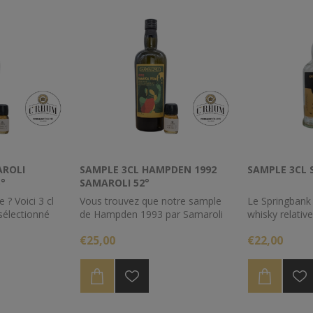
AROLI
SAMPLE 3CL HAMPDEN 1992
SAMPLE 3CL 
°
SAMAROLI 52°
 ? Voici 3 cl
Vous trouvez que notre sample
Le Springbank
électionné
de Hampden 1993 par Samaroli
whisky relativ
aion unique de
n'est pas assez culte à votre
des collection
€25,00
€22,00
goût, voici donc le 1992.
sample, vous 
facilement.