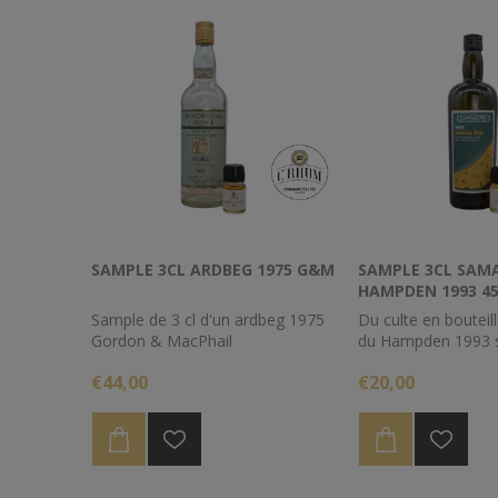
SAMPLE 3CL ARDBEG 1975 G&M
SAMPLE 3CL SAM
HAMPDEN 1993 45
Sample de 3 cl d'un ardbeg 1975
Du culte en bouteille
Gordon & MacPhail
du Hampden 1993 s
par Samaroli, occs
€44,00
€20,00
s'y replonger.