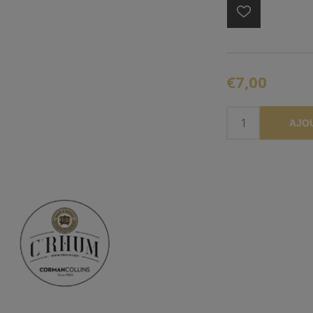
€7,00
AJO