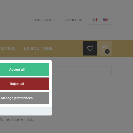
S'ENREGISTRER
CONNEXION
AUTRES
LA BOUTIQUE
0
Accept all
Reject all
CASK
Manage preferences
5 ans sherry cask.