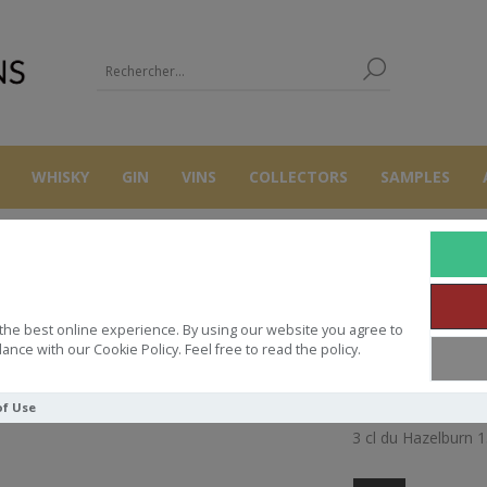
WHISKY
GIN
VINS
COLLECTORS
SAMPLES
SAMPLES
SAMPLE 3CL HAZELBURN 15 SHERRY CASK
the best online experience. By using our website you agree to
PLE 3CL HAZELBURN 15 SHERRY 
ance with our Cookie Policy. Feel free to read the policy.
of Use
3 cl du Hazelburn 1