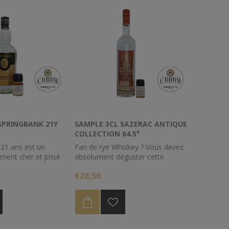
SPRINGBANK 21Y
SAMPLE 3CL SAZERAC ANTIQUE
COLLECTION 64.5°
 21 ans est un
Fan de rye Whiskey ? Vous devez
ement cher et prisé
absolument déguster cette
neurs, avec ce
version de chez Buffalo Trace mis
€28,50
pourrez le déguster
en bouteille pour le collection
"Antique"