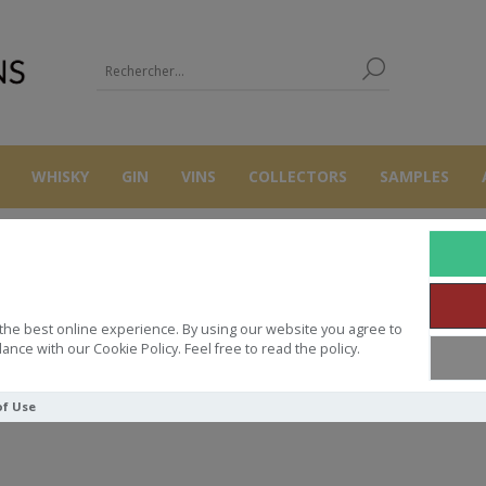
WHISKY
GIN
VINS
COLLECTORS
SAMPLES
SANSIBAR
the best online experience. By using our website you agree to
ance with our Cookie Policy. Feel free to read the policy.
of Use