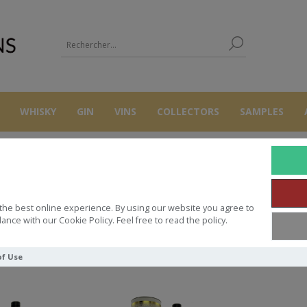
WHISKY
GIN
VINS
COLLECTORS
SAMPLES
SCARABUS
the best online experience. By using our website you agree to
ance with our Cookie Policy. Feel free to read the policy.
Trier par
of Use