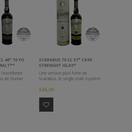
L 46° 10 YO
SCARABUS 70 CL 57° CASK
 MALT**
STRENGHT ISLAY*
 l'excellente
Une version plus forte de
s de Hunter
Scarabus, le single malt mystère
llie pendant un
populaire d'Islay. Cette mise en
€66,00
 ans dans des
bouteille offre le même
e, ex-bourbon et
caractère robuste de tourbe et
américain. Il
de fumée que la version
 mystérieux, il
standard, mais avec plus de
 un défi
texture et de corps. Embouteillé
s têtes de
à 57%.
r de déchiffrer