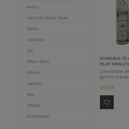
Autres
Salon Du Rhum Deals
Bières
Collectors
Gin
SCARABUS 70 C
Rhum Blanc
ISLAY SINGLE
Cette édition de
Rhums
gamme Scarabu
Laing a été viei
Samples
€57,00
minimum de dix
fûts de recharg
Vins
de chêne vierge 
s'agit d'un malt
Whisky
représente donc
amusant pour le
En boutique
tourbe d'essaye
ses origines.