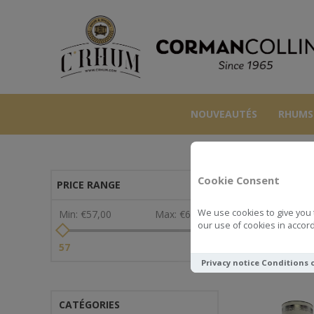
NOUVEAUTÉS
RHUMS
Cookie Consent
PRICE RANGE
We use cookies to give you 
Min:
€57,00
Max:
€66,00
our use of cookies in accord
Voir comme
57
66
Privacy notice
Conditions 
CATÉGORIES