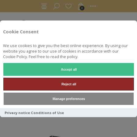
0
Cookie Consent
We use cookies to give you the best online experience. By using our
website you agree to our use of cookies in accordance with our
Cookie Policy. Feel free to read the policy.
Accept all
RHUMS
RUM
SILVER SEAL FOURSQUARE 14Y 51° 70CL
Reject all
SILVER SEAL FOURSQUARE
Manage preferences
14Y 51° 70CL
Privacy notice
Conditions of Use