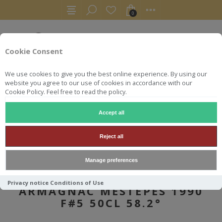
0
Cookie Consent
We use cookies to give you the best online experience. By using our
website you agree to our use of cookies in accordance with our
Cookie Policy. Feel free to read the policy.
Accept all
AUTRES
ARMAGNACS
SWELL DE SPIRITS ARMAGNAC MESTEPES 1990 F#5 50CL 58
Reject all
Manage preferences
SWELL DE SPIRITS
Privacy notice
Conditions of Use
ARMAGNAC MESTEPES 1990
F#5 50CL 58.2°