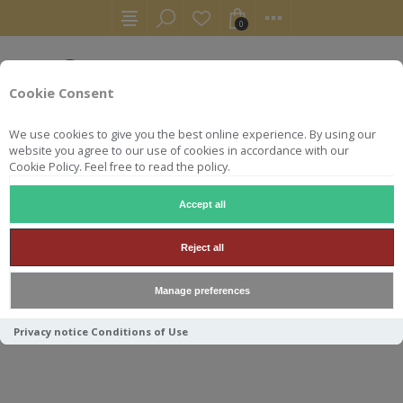
0
Cookie Consent
We use cookies to give you the best online experience. By using our
website you agree to our use of cookies in accordance with our
Cookie Policy. Feel free to read the policy.
Accept all
WHISKY
SWELL DE SPIRITS BUNNAHABHAIN STAOISHA 20
Reject all
SWELL DE SPIRITS
Manage preferences
BUNNAHABHAIN STAOISHA
2013 50CL 55.4°
Privacy notice
Conditions of Use