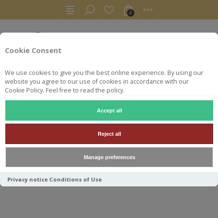
0
Cookie Consent
We use cookies to give you the best online experience. By using our
website you agree to our use of cookies in accordance with our
Cookie Policy. Feel free to read the policy.
Accept all
WHISKY
SWELL DE SPIRITS LOCHINDAAL 2009 S&C#5 50C
Reject all
SWELL DE SPIRITS
Manage preferences
LOCHINDAAL 2009 S&C#5
50CL 61.7°
Privacy notice
Conditions of Use