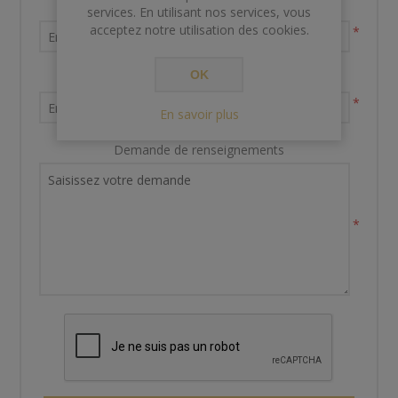
Nom et prénom
services. En utilisant nos services, vous
acceptez notre utilisation des cookies.
*
OK
Votre adresse email
*
En savoir plus
Demande de renseignements
*