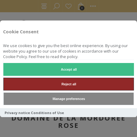
0
Cookie Consent
We use cookies to give you the best online experience. By using our
website you agree to our use of cookies in accordance with our
Cookie Policy. Feel free to read the policy.
Accept all
VINS
CÔTES DU RHÔNE
TAVEL 2023 LA DAME ROUSSE DOMAINE DE LA MORDOREE
Reject all
Manage preferences
TAVEL 2023 LA DAME ROUSSE
Privacy notice
Conditions of Use
DOMAINE DE LA MORDOREE
ROSE