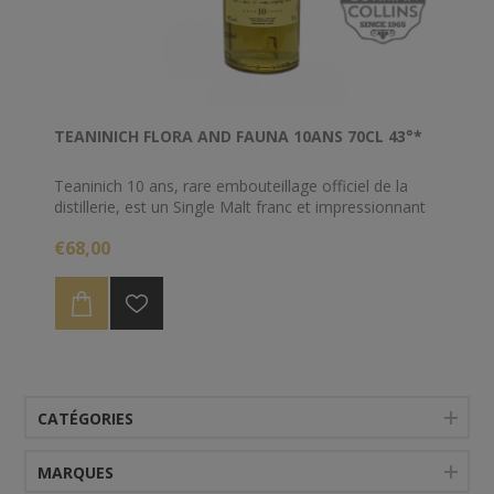
TEANINICH FLORA AND FAUNA 10ANS 70CL 43°*
Teaninich 10 ans, rare embouteillage officiel de la
distillerie, est un Single Malt franc et impressionnant
qui délivre une vague d’épices. C’est un concentré de
€68,00
saveurs légères et salées pour un apéritif raffiné.
CATÉGORIES
MARQUES