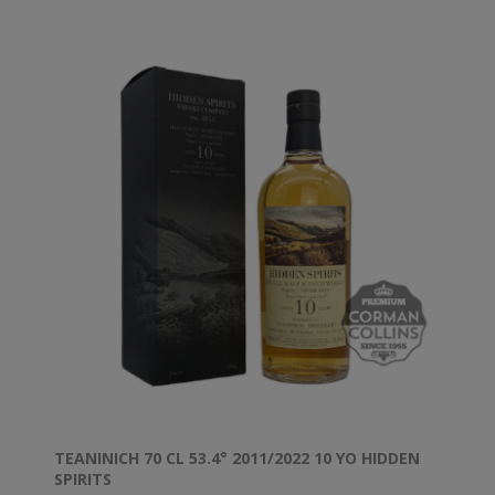
Ce Teaninich a été distillé en 2008 et a mûri dans un
fût de bourbon. Il a été embouteillé en 2021 à 50%
ABV, non filtré à froid et sans ajout de couleur, en
version limitée en fût unique.
TEANINICH 70 CL 53.4° 2011/2022 10 YO HIDDEN
SPIRITS