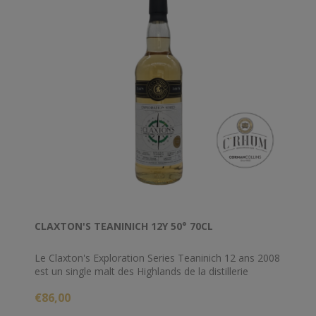
CLAXTON'S TEANINICH 12Y 50° 70CL
Le Claxton's Exploration Series Teaninich 12 ans 2008
est un single malt des Highlands de la distillerie
Teaninich embouteillé dans la série Exploration, en
€86,00
exclusivité néerlandaise, par l'embouteilleur
indépendant Claxton's.