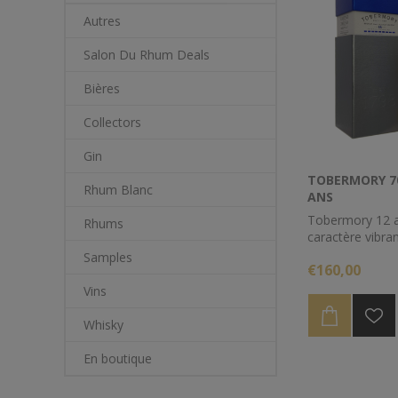
Autres
Salon Du Rhum Deals
Bières
Collectors
Gin
TOBERMORY 70 
Rhum Blanc
ANS
Tobermory 12 a
Rhums
caractère vibran
avec une pointe 
Samples
€160,00
Tobermory 12 
place centrale 
Vins
gamme de la dist
des couleurs de l
Whisky
En boutique