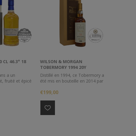
CL 46.3° 18
WILSON & MORGAN
TOBERMORY 1994 20Y
OLOROSO 70CL 50°
ns a un
Distillé en 1994, ce Tobermory a
t, fruité et épicé
été mis en bouteille en 2014 par
subtile et salée.
Wilson & Morgan à 50%
€199,00
ans occupe une
d'alcool.
dans la nouvelle
illerie inspirée
'île de Mull.