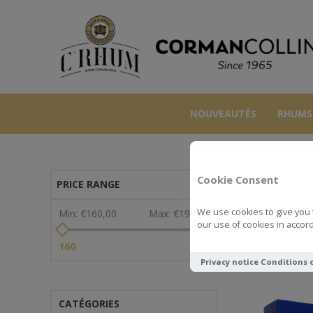
NOUVEAUTÉS
RHUMS
Cookie Consent
PRICE RANGE
We use cookies to give you 
Min:
€160,00
Max:
€199,00
our use of cookies in accord
Voir comme
160
199
Privacy notice
Conditions 
CATÉGORIES