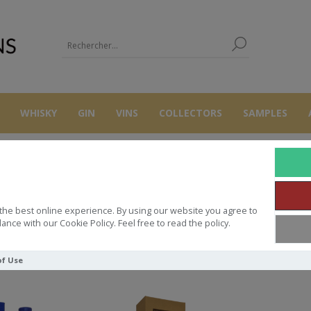
WHISKY
GIN
VINS
COLLECTORS
SAMPLES
TOBERMORY
the best online experience. By using our website you agree to
ance with our Cookie Policy. Feel free to read the policy.
Trier par
of Use