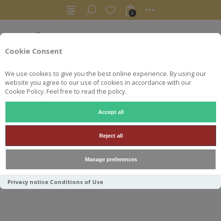
0
Cookie Consent
We use cookies to give you the best online experience. By using our
website you agree to our use of cookies in accordance with our
Cookie Policy. Feel free to read the policy.
Accept all
WHISKY
WHISKY ADVENT CALENDAR 2022
Reject all
WHISKY ADVENT CALENDAR
Manage preferences
2022
Privacy notice
Conditions of Use