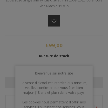
2008/2020 Single sherry Cask, Strathmill 2009/2020 ou encore
GlenAllachie 15 y. o.
€99,00
Rupture de stock
Bienvenue sur notre site
CONTACT US
La vente d'alcool est interdite aux mineurs,
veuillez confirmer que vous êtes bien
majeur (18 ans et plus) dans votre pays.
Nom et prénom
Les cookies nous permettent d'offrir nos
services. En utilisant nos services, vous
*