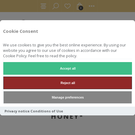
0
Cookie Consent
We use cookies to give you the best online experience. By using our
website you agree to our use of cookies in accordance with our
Cookie Policy. Feel free to read the policy.
Accept all
AUTRES
BOURBONS
WILD TURKEY 70 CL 35.5° HONEY*
Reject all
Manage preferences
WILD TURKEY 70 CL 35.5°
Privacy notice
Conditions of Use
HONEY*