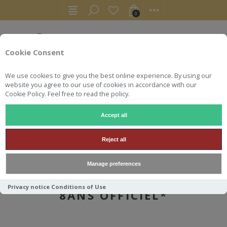
0
Cookie Consent
We use cookies to give you the best online experience. By using our
website you agree to our use of cookies in accordance with our
Cookie Policy. Feel free to read the policy.
Accept all
AUTRES
BOURBONS
WILD TURKEY 70CL 50.5° 101 8ANS OFFICIEL*
Reject all
Manage preferences
WILD TURKEY 70CL 50.5° 101
Privacy notice
Conditions of Use
8ANS OFFICIEL*