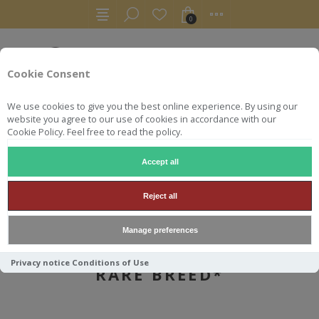
0
Cookie Consent
We use cookies to give you the best online experience. By using our
website you agree to our use of cookies in accordance with our
Cookie Policy. Feel free to read the policy.
Accept all
AUTRES
BOURBONS
WILD TURKEY 70CL 58.4° RARE BREED*
Reject all
Manage preferences
WILD TURKEY 70CL 58.4°
Privacy notice
Conditions of Use
RARE BREED*