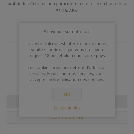
brut de fût. Cette édition particulière a été mise en bouteille à
58,4% ABV.
Marque:
Wildturkey
Bienvenue sur notre site
La vente d'alcool est interdite aux mineurs,
veuillez confirmer que vous êtes bien
€57,00
majeur (18 ans et plus) dans votre pays.
Les cookies nous permettent d'offrir nos
Rupture de stock
services. En utilisant nos services, vous
acceptez notre utilisation des cookies.
OK
SPECIFICATIONS
En savoir plus
CONTACT US