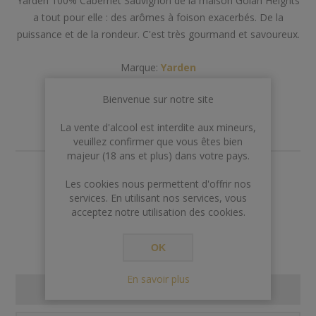
Yarden 100% Cabernet Sauvignon de la maison Golan Heights
a tout pour elle : des arômes à foison exacerbés. De la
puissance et de la rondeur. C'est très gourmand et savoureux.
Marque:
Yarden
Bienvenue sur notre site
La vente d'alcool est interdite aux mineurs,
veuillez confirmer que vous êtes bien
majeur (18 ans et plus) dans votre pays.
€59,00
Les cookies nous permettent d'offrir nos
services. En utilisant nos services, vous
Rupture de stock
acceptez notre utilisation des cookies.
OK
En savoir plus
SPECIFICATIONS