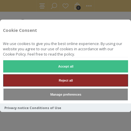
0
Cookie Consent
We use cookies to give you the best online experience. By using our
website you agree to our use of cookies in accordance with our
Cookie Policy. Feel free to read the policy.
Accept all
VINS
ISRAEL
YARDEN 150 CL CABERNET SAUVIGNON 
Reject all
YARDEN 150 CL CABERNET
Manage preferences
SAUVIGNON ROUGE MAGNUM
ISRAEL
Privacy notice
Conditions of Use