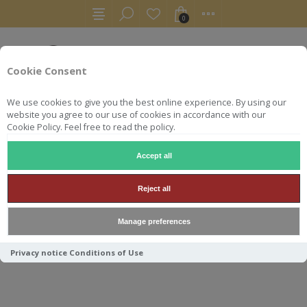
0
Cookie Consent
We use cookies to give you the best online experience. By using our
website you agree to our use of cookies in accordance with our
Cookie Policy. Feel free to read the policy.
Accept all
COLLECTORS
ZACAPA CENTENARIO 23 AÑOS STRAIGHT F
Reject all
ZACAPA CENTENARIO 23
Manage preferences
AÑOS STRAIGHT FROM THE
CASK
Privacy notice
Conditions of Use