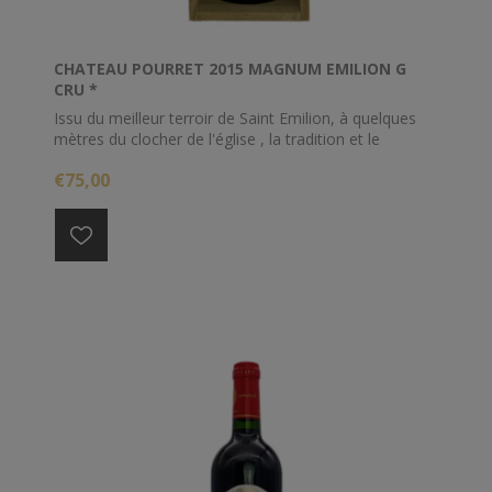
CHATEAU POURRET 2015 MAGNUM EMILION G
CRU *
Issu du meilleur terroir de Saint Emilion, à quelques
mètres du clocher de l'église , la tradition et le
modernisme sont les clefs de la réussite de cette
€75,00
magnifique cuvée élevée en fûts de chêne pendant 14
mois.