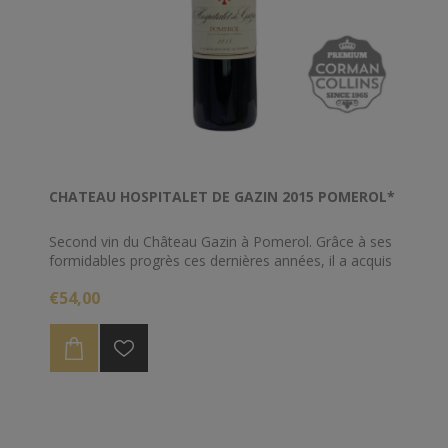
CHATEAU HOSPITALET DE GAZIN 2015 POMEROL*
Second vin du Château Gazin à Pomerol. Grâce à ses
formidables progrès ces dernières années, il a acquis
sa propre place parmi les plus grands vins de
€54,00
l'appellation Pomerol. Les fruits rouges, de boos, de
cerise, donnent au vin un caractère rafraîchissant. A
boire de 2019 à 2028.