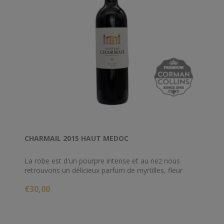
CHARMAIL 2015 HAUT MEDOC
La robe est d'un pourpre intense et au nez nous
retrouvons un délicieux parfum de myrtilles, fleur
d'acacia et de café grillé. Un vin dont l'équilibre est
€30,00
souvent loué par les dégustateurs et pour cause,
Robert Parker dit de lui qu'il est l'un des meilleurs «
petit château » du bordelais. Pour la garde, inutile
d'attendre trop longtemps, vous pouvez en profiter