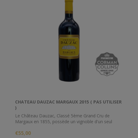
CHATEAU DAUZAC MARGAUX 2015 ( PAS UTILISER
)
Le Château Dauzac, Classé 5ème Grand Cru de
Margaux en 1855, possède un vignoble d'un seul
tenant de 45 hectares. Laurent Fortin, le directeur
€55,00
général, arrivé en 2013, débute depuis 2017 une