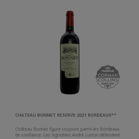
dès les cinq premières années. Côté accord mets-
vins, une viande rouge maturée aura tous les atouts
pour le sublimer.
CHATEAU BONNET RESERVE 2021 BORDEAUX**
Château Bonnet figure toujours parmi les Bordeaux
de confiance. Les Vignobles André Lurton défendent