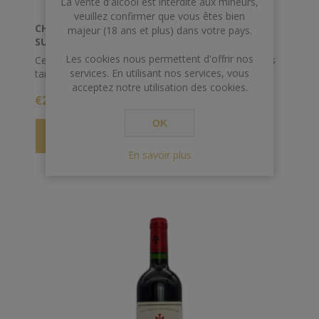
La vente d'alcool est interdite aux mineurs,
veuillez confirmer que vous êtes bien
CHATEAU GRAND VILLAGE 2015 BORDEAUX
majeur (18 ans et plus) dans votre pays.
SUPERIEUR
Les cookies nous permettent d'offrir nos
Ce vin est de bonne densité, un peu sévère avec ses
services. En utilisant nos services, vous
tannins fermes, mais dans un an, il se sera assoupli.
85% merlot vendangé du 20 au 30 septembre, 15%
acceptez notre utilisation des cookies.
€26,00
cabernet-franc vendangé les 9 et 10 octobre. Un beau
vin.
OK
En savoir plus