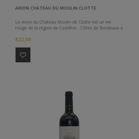
ARION CHATEAU DU MOULIN CLOTTE
Le Arion du Château Moulin de Clotte est un vin
rouge de la région de Castillon - Côtes de Bordeaux à
Bordeaux. En bouche ce vin rouge est un vin puissant
€22,00
avec un bel équilibre entre l'acidité et les tanins.