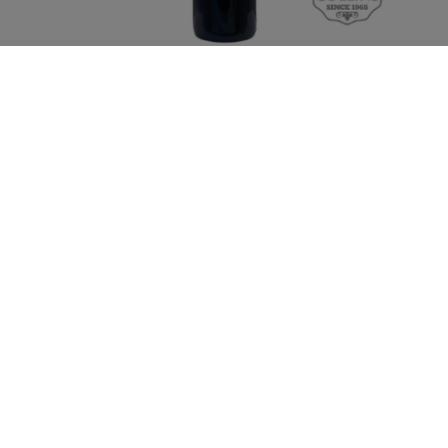
LA BASTIDE DAUZAC 2015 MARGAUX
Second vin du Château Dauzac parfaitement dans
l’esprit du travail qui se fait sur le premier vin à la
propriété.
€48,00