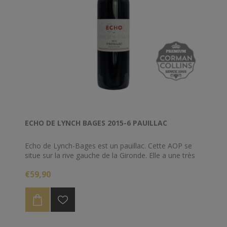
ECHO DE LYNCH BAGES 2015-6 PAUILLAC
Echo de Lynch-Bages est un pauillac. Cette AOP se
situe sur la rive gauche de la Gironde. Elle a une très
grande homogénéité de terroir. Elle a 18 crus classés
€59,90
dont trois premiers. Pauillac allie finesse et puissance
tannique ce qui permet aussi une longue garde des
vins.