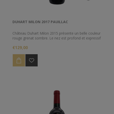
DUHART MILON 2017 PAUILLAC
Château Duhart Milon 2015 présente un belle couleur
rouge grenat sombre. Le nez est profond et expressif
et se distingue par des parfums éclatants de fruits
€129,00
rouges, mêlés à des arômes torréfiés. La prise en
bouche, charnue, révèle une trame tannique enrobée
et soyeuse et développe des notes de fruits frais et
de réglisse. Un grand classique de l’appellation
Pauillac avec un très beau potentiel de garde.