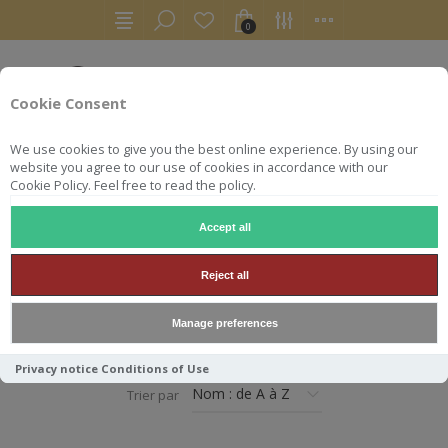
0
Cookie Consent
We use cookies to give you the best online experience. By using our
website you agree to our use of cookies in accordance with our
Cookie Policy. Feel free to read the policy.
Accept all
ACCUEIL
VINS
BORDEAUX
Reject all
BORDEAUX
Manage preferences
Privacy notice
Conditions of Use
Trier par