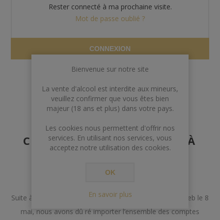
Rester connecté à ma prochaine visite.
Mot de passe oublié ?
CONNEXION
Bienvenue sur notre site
La vente d'alcool est interdite aux mineurs,
veuillez confirmer que vous êtes bien
majeur (18 ans et plus) dans votre pays.
AVERTISSEMENT AUX
Les cookies nous permettent d'offrir nos
CLIENTS POSSÉDANT DÉJÀ
services. En utilisant nos services, vous
acceptez notre utilisation des cookies.
UN COMPTE
OK
Chers Clients,
En savoir plus
Suite à un incident lors de la mise à jour de notre site web le 8
mai, nous avons dû ré importer l’ensemble des comptes