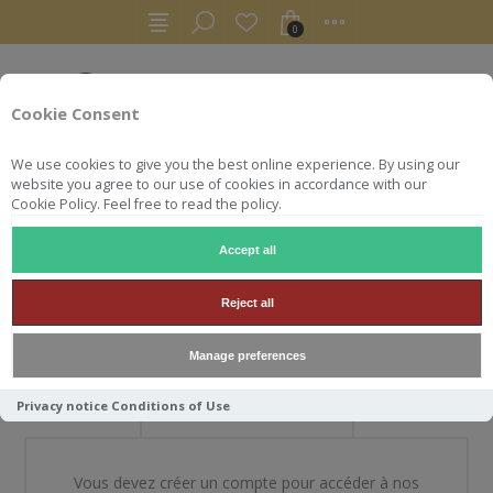
0
Cookie Consent
We use cookies to give you the best online experience. By using our
website you agree to our use of cookies in accordance with our
Cookie Policy. Feel free to read the policy.
Accept all
BIENVENUE DANS NOTRE
Reject all
BOUTIQUE
Manage preferences
Privacy notice
Conditions of Use
NOUVEAU CLIENT
Vous devez créer un compte pour accéder à nos