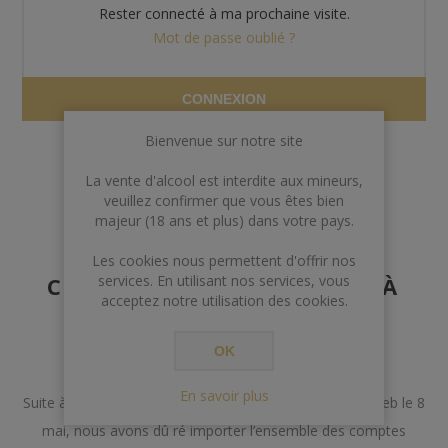
Rester connecté à ma prochaine visite.
Mot de passe oublié ?
CONNEXION
Bienvenue sur notre site
La vente d'alcool est interdite aux mineurs,
veuillez confirmer que vous êtes bien
majeur (18 ans et plus) dans votre pays.
AVERTISSEMENT AUX
Les cookies nous permettent d'offrir nos
CLIENTS POSSÉDANT DÉJÀ
services. En utilisant nos services, vous
acceptez notre utilisation des cookies.
UN COMPTE
OK
Chers Clients,
En savoir plus
Suite à un incident lors de la mise à jour de notre site web le 8
mai, nous avons dû ré importer l’ensemble des comptes