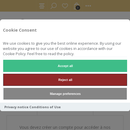
0
Cookie Consent
We use cookies to give you the best online experience. By using our
website you agree to our use of cookies in accordance with our
Cookie Policy. Feel free to read the policy.
Accept all
BIENVENUE DANS NOTRE
Reject all
BOUTIQUE
Manage preferences
Privacy notice
Conditions of Use
NOUVEAU CLIENT
Vous devez créer un compte pour accéder à nos