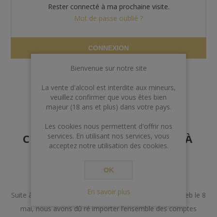
Rester connecté à ma prochaine visite.
Mot de passe oublié ?
CONNEXION
Bienvenue sur notre site
La vente d'alcool est interdite aux mineurs,
veuillez confirmer que vous êtes bien
majeur (18 ans et plus) dans votre pays.
AVERTISSEMENT AUX
Les cookies nous permettent d'offrir nos
CLIENTS POSSÉDANT DÉJÀ
services. En utilisant nos services, vous
acceptez notre utilisation des cookies.
UN COMPTE
OK
Chers Clients,
En savoir plus
Suite à un incident lors de la mise à jour de notre site web le 8
mai, nous avons dû ré importer l’ensemble des comptes