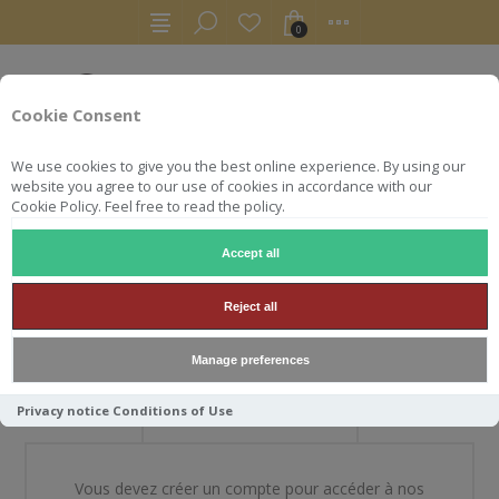
0
Cookie Consent
We use cookies to give you the best online experience. By using our
website you agree to our use of cookies in accordance with our
Cookie Policy. Feel free to read the policy.
Accept all
BIENVENUE DANS NOTRE
Reject all
BOUTIQUE
Manage preferences
Privacy notice
Conditions of Use
NOUVEAU CLIENT
Vous devez créer un compte pour accéder à nos