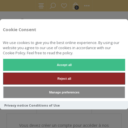
0
Cookie Consent
We use cookies to give you the best online experience. By using our
website you agree to our use of cookies in accordance with our
Cookie Policy. Feel free to read the policy.
Accept all
BIENVENUE DANS NOTRE
Reject all
BOUTIQUE
Manage preferences
Privacy notice
Conditions of Use
NOUVEAU CLIENT
Vous devez créer un compte pour accéder à nos