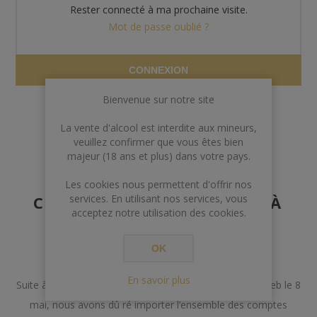
Rester connecté à ma prochaine visite.
Mot de passe oublié ?
CONNEXION
Bienvenue sur notre site
La vente d'alcool est interdite aux mineurs,
veuillez confirmer que vous êtes bien
majeur (18 ans et plus) dans votre pays.
AVERTISSEMENT AUX
Les cookies nous permettent d'offrir nos
CLIENTS POSSÉDANT DÉJÀ
services. En utilisant nos services, vous
acceptez notre utilisation des cookies.
UN COMPTE
OK
Chers Clients,
En savoir plus
Suite à un incident lors de la mise à jour de notre site web le 8
mai, nous avons dû ré importer l’ensemble des comptes