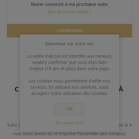
Rester connecté à ma prochaine visite.
Mot de passe oublié ?
CONNEXION
Bienvenue sur notre site
La vente d'alcool est interdite aux mineurs,
veuillez confirmer que vous êtes bien
majeur (18 ans et plus) dans votre pays.
AVERTISSEMENT AUX
Les cookies nous permettent d'offrir nos
CLIENTS POSSÉDANT DÉJÀ
services. En utilisant nos services, vous
acceptez notre utilisation des cookies.
UN COMPTE
OK
Chers Clients,
En savoir plus
Suite à un incident lors de la mise à jour de notre site web le 8
mai, nous avons dû ré importer l’ensemble des comptes