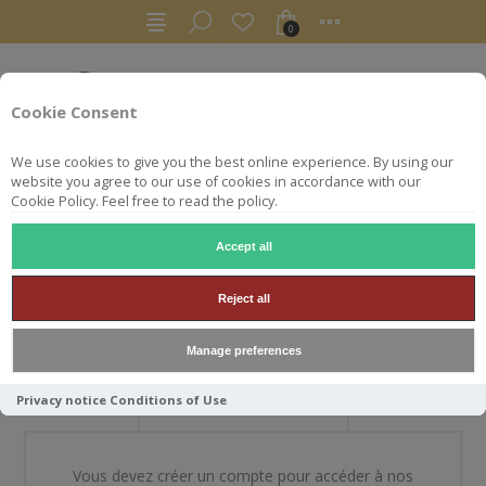
0
Cookie Consent
We use cookies to give you the best online experience. By using our
website you agree to our use of cookies in accordance with our
Cookie Policy. Feel free to read the policy.
Accept all
BIENVENUE DANS NOTRE
Reject all
BOUTIQUE
Manage preferences
Privacy notice
Conditions of Use
NOUVEAU CLIENT
Vous devez créer un compte pour accéder à nos