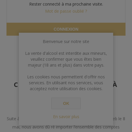
Rester connecté à ma prochaine visite.
Mot de passe oublié ?
CONNEXION
Bienvenue sur notre site
La vente d'alcool est interdite aux mineurs,
veuillez confirmer que vous êtes bien
majeur (18 ans et plus) dans votre pays.
AVERTISSEMENT AUX
Les cookies nous permettent d'offrir nos
CLIENTS POSSÉDANT DÉJÀ
services. En utilisant nos services, vous
acceptez notre utilisation des cookies.
UN COMPTE
OK
Chers Clients,
En savoir plus
Suite à un incident lors de la mise à jour de notre site web le 8
mai, nous avons dû ré importer l’ensemble des comptes