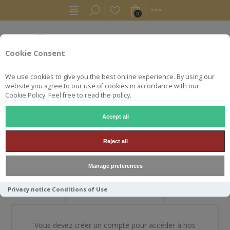
0
Cookie Consent
We use cookies to give you the best online experience. By using our
website you agree to our use of cookies in accordance with our
Cookie Policy. Feel free to read the policy.
Accept all
BIENVENUE DANS NOTRE
Reject all
BOUTIQUE
Manage preferences
Privacy notice
Conditions of Use
NOUVEAU CLIENT
Vous devez créer un compte pour accéder à nos