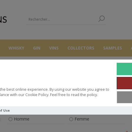
WHISKY
GIN
VINS
COLLECTORS
SAMPLES
S'ENREGISTRER
the best online experience. By using our website you agree to
ance with our Cookie Policy. Feel free to read the policy.
VOS INFORMATIONS PERSONNELLES
of Use
Homme
Femme
: