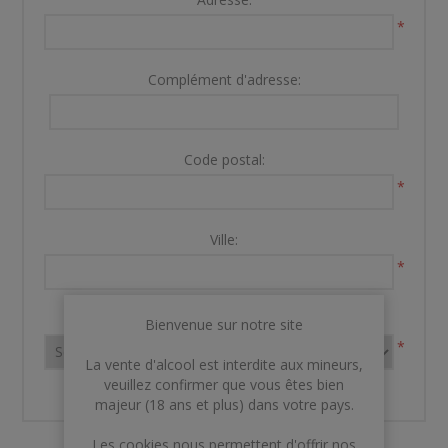
*
Complément d'adresse:
Code postal:
*
Ville:
*
Pays:
Bienvenue sur notre site
*
La vente d'alcool est interdite aux mineurs,
veuillez confirmer que vous êtes bien
majeur (18 ans et plus) dans votre pays.
Les cookies nous permettent d'offrir nos