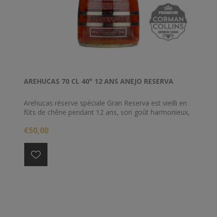
AREHUCAS 70 CL 40° 12 ANS ANEJO RESERVA
Arehucas réserve spéciale Gran Reserva est vieilli en
fûts de chêne pendant 12 ans, son goût harmonieux,
sa texture fine et sa présence élégante rend ce rhum
€50,00
très agréable.