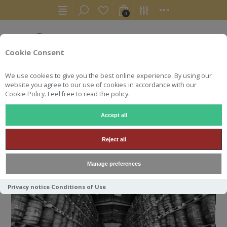
0
Cookie Consent
We use cookies to give you the best online experience. By using our
website you agree to our use of cookies in accordance with our
Cookie Policy. Feel free to read the policy.
Accept all
ACCUEIL
RHUMS
RON
Reject all
RON
Manage preferences
Privacy notice
Conditions of Use