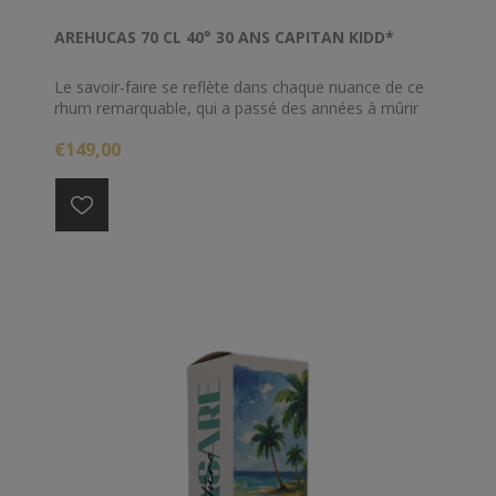
AREHUCAS 70 CL 40° 30 ANS CAPITAN KIDD*
Le savoir-faire se reflète dans chaque nuance de ce
rhum remarquable, qui a passé des années à mûrir
tranquillement dans nos caves renommées. Pas
€149,00
moins de 30 ans en fût de chêne pour obtenir le
résultat recherché par les palais les plus exigeants.