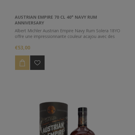
AUSTRIAN EMPIRE 70 CL 40° NAVY RUM
ANNIVERSARY
Albert Michler Austrian Empire Navy Rum Solera 18YO
offre une impressionnante couleur acajou avec des
nuances rouge foncé. Le 18 ans offre un style de
€53,00
rhum moderne avec un caractère incomparable et
puissant, produit par un vieillissement lent de 18 ans
dans le processus Solera en République dominicaine.