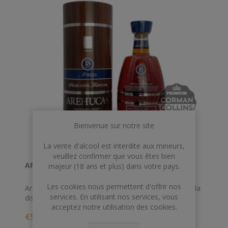
Bienvenue sur notre site
La vente d'alcool est interdite aux mineurs,
veuillez confirmer que vous êtes bien
AREHUCAS 70 CL 40° 18 ANS RESERVA ESPECIAL
majeur (18 ans et plus) dans votre pays.
Les cookies nous permettent d'offrir nos
Arehucas Anejo Reserva Especial 18YO provient de la
services. En utilisant nos services, vous
distillerie Arehucas de Gran Canaria, qui peut se
acceptez notre utilisation des cookies.
prévaloir d'une histoire réussie et fière, en raison de la
€51,00
haute qualité. La distillerie n'utilise que de la mélasse
de canne à sucre pour produire son alcool, qui est