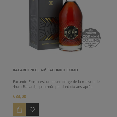
BACARDI 70 CL 40° FACUNDO EXIMO
Facundo Eximo est un assemblage de la maison de
rhum Bacardi, qui a mûri pendant dix ans après
l’assemblage, une période au cours de laquelle se
€83,00
sont formés des arômes de chocolat, de vanille, de
caramel et de noisette.