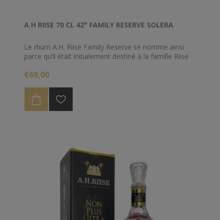
A H RIISE 70 CL 42° FAMILY RESERVE SOLERA
Le rhum A.H. Riise Family Reserve se nomme ainsi
parce qu’il était initialement destiné à la famille Riise
qui avait pour habitude de se réunir tous les 5 ans. S’il
€69,00
reste dans la veine de ce que propose habituellement
A.H. Riise, il se distingue néanmoins au niveau
aromatique grâce à des notes épicées très
prononcées et un de légères notes fumées.