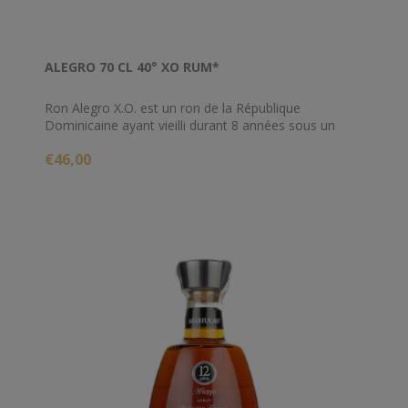
ALEGRO 70 CL 40° XO RUM*
Ron Alegro X.O. est un ron de la République
Dominicaine ayant vieilli durant 8 années sous un
climat tropical des Caraïbes au sein de fûts de chêne
€46,00
ayant précédemment contenu du Bourbon.