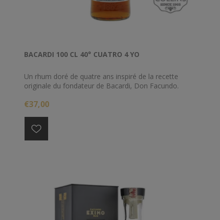
BACARDI 100 CL 40° CUATRO 4 YO
Un rhum doré de quatre ans inspiré de la recette
originale du fondateur de Bacardi, Don Facundo.
Anejo Cuatro est un spiritueux vibrant avec des notes
€37,00
de miel, de vanille et d'épices de chêne, ainsi qu'une
bouche douce qui est complétée par l'inclusion de
quelques rhums de cinq et six ans.