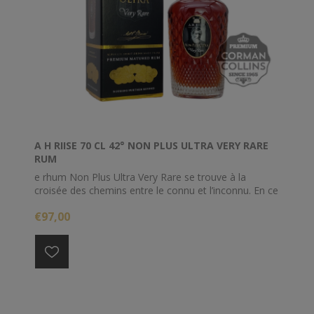
A H RIISE 70 CL 42° NON PLUS ULTRA VERY RARE
RUM
e rhum Non Plus Ultra Very Rare se trouve à la
croisée des chemins entre le connu et l’inconnu. En ce
qui concerne le rhum, ce n’est pas beaucoup mieux
€97,00
que ça. Heureusement, le rhum est livré avec deux
frères tout aussi fantastiques et savoureux: Non Plus
Ultra Sauternes Cask Finish et Non Plus Ultra Black
Edition. Essayez-les tous avant de revenir à la banalité
du monde connu.