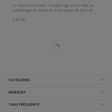
Ce rhum vieux Banks 7 Golden Age est en effet un
assemblage de rhums de la Jamaïque, de Java, du
Guyana, du Panama, de Trinidad, du Guatemala, et
€49,00
de la Barbade.
CATÉGORIES
MARQUES
TAGS FRÉQUENTS