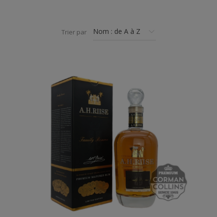
Dégré
: 44%
Contenance
: 70cl
Trier par