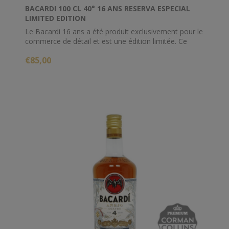
BACARDI 100 CL 40° 16 ANS RESERVA ESPECIAL
LIMITED EDITION
Le Bacardi 16 ans a été produit exclusivement pour le
commerce de détail et est une édition limitée. Ce
rhum a mûrit pendant au moins 16 ans en fûts de
€85,00
chêne blanc américain.