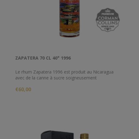
ZAPATERA 70 CL 40° 1996
Le rhum Zapatera 1996 est produit au Nicaragua
avec de la canne à sucre soigneusement
sélectionnée. Ce rhum offre un élégant bouquet
€60,00
aromatique dû au vieillissement en petits fûts de 200
litres chacun, qui confèrent à chaque bouteille toutes
les caractéristiques typiques et les valeurs d'un single
barrel. Rhum Zapatera 1996 est un produit de la
marque Compania Licorera de Nicaragua