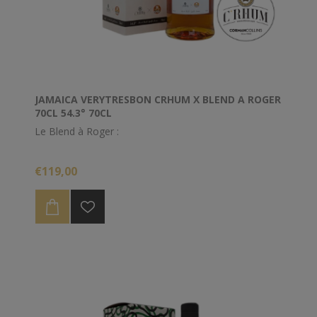
JAMAICA VERYTRESBON CRHUM X BLEND A ROGER
70CL 54.3° 70CL
Le Blend à Roger :
Assemblage de rhums de la Jamaique dont Worthy
€119,00
park 2011/ New Yarmouth 1994 / Hampden 2001/
Hampden 1990 / Hampden 1983.
Composé en collaboration avec Roger Caroni de "
Le Blog à Roger
"