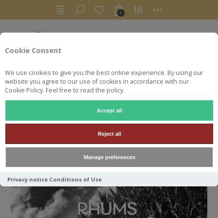
0
Cookie Consent
We use cookies to give you the best online experience. By using our
website you agree to our use of cookies in accordance with our
Cookie Policy. Feel free to read the policy.
Accept all
ACCUEIL
RHUMS
Reject all
RHUMS
Manage preferences
Privacy notice
Conditions of Use