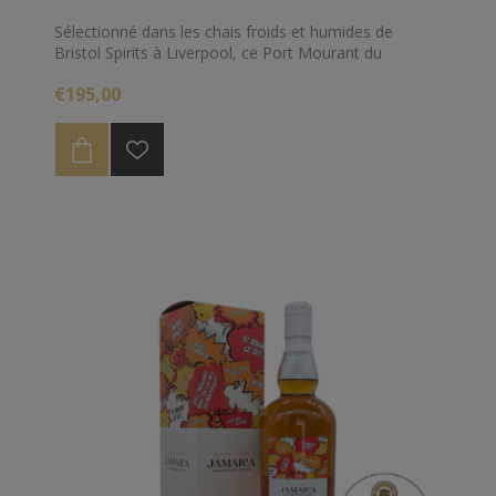
Sélectionné dans les chais froids et humides de
Bristol Spirits à Liverpool, ce Port Mourant du
millésime 2003 a bénéficié d'un très long
€195,00
vieillissement continental de 21 ans !
Cette lente maturation a abaissé naturellement le
niveau de ce rhum à 44.6%, préservant la
concentration de ses arômes pour un plaisir intacte.