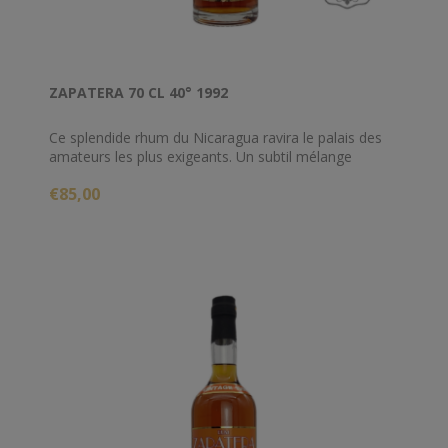
ZAPATERA 70 CL 40° 1992
Ce splendide rhum du Nicaragua ravira le palais des
amateurs les plus exigeants. Un subtil mélange
d'arômes de cuir, de cacao et de chêne. Rhum
€85,00
Zapatera abuelo vintage 1992 cask n° 50 est un
produit de la marque Compania Licorera de
Nicaragua