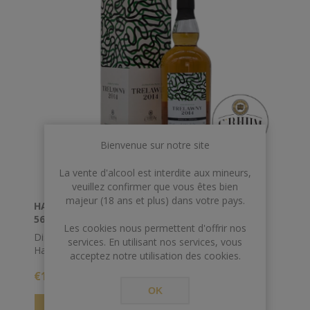
Bienvenue sur notre site
La vente d'alcool est interdite aux mineurs,
veuillez confirmer que vous êtes bien
majeur (18 ans et plus) dans votre pays.
HAMPDEN ( TRELAWNY ) 2014 CRHUM 11Y 70CL
56°
Les cookies nous permettent d'offrir nos
Distillé à la célèbre distillerie de Trelawny, ce
services. En utilisant nos services, vous
Hampden 2014 du mark <>H a été sélectionné par
acceptez notre utilisation des cookies.
nos soins et représente tout ce que nous aimons
€155,00
dans les rhums High Esters.
OK
Nous avons souhaité une légère réduction pour