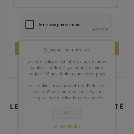
ENVOYER
Bienvenue sur notre site
La vente d'alcool est interdite aux mineurs,
veuillez confirmer que vous êtes bien
majeur (18 ans et plus) dans votre pays.
Les cookies nous permettent d'offrir nos
services. En utilisant nos services, vous
acceptez notre utilisation des cookies.
LES CLIENTS AYANT ACHETÉ
OK
CET ARTICLE ONT
ÉGALEMENT ACHETÉ :
En savoir plus