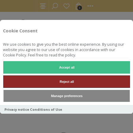
0
Cookie Consent
We use cookies to give you the best online experience. By using our
website you agree to our use of cookies in accordance with our
Cookie Policy. Feel free to read the policy.
Accept all
SAMPLES
SAMPLE 3CL BOWMORE THE DEVIL'S CASK
Reject all
SAMPLE 3CL BOWMORE THE
Manage preferences
DEVIL'S CASK
Privacy notice
Conditions of Use