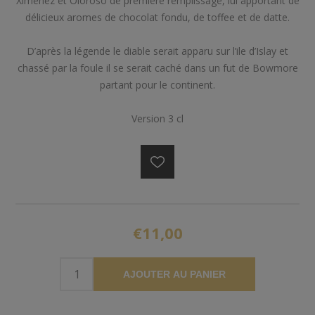
Ximenez et Oloroso de première remplissage, lui apportant de
délicieux aromes de chocolat fondu, de toffee et de datte.
D’après la légende le diable serait apparu sur l’ile d’Islay et
chassé par la foule il se serait caché dans un fut de Bowmore
partant pour le continent.
Version 3 cl
€11,00
AJOUTER AU PANIER