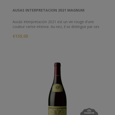
AUSAS INTERPRETACION 2021 MAGNUM
Ausàs Interpretación 2021 est un vin rouge d'une
couleur cerise intense. Au nez, il se distingue par ses
arômes fruités de griottes et de mûres, complétés
€159,00
par des notes de fleurs séchées et une touche
balsamique de thym.
En bouche, son entrée est tendue et juteuse, menant
à une sensation compacte et concentrée. Un vin
subtilement mûr qui offre une expérience riche et
équilibrée.