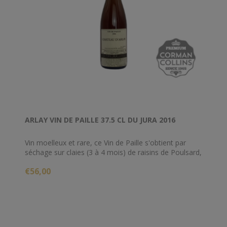
ARLAY VIN DE PAILLE 37.5 CL DU JURA 2016
Vin moelleux et rare, ce Vin de Paille s'obtient par
séchage sur claies (3 à 4 mois) de raisins de Poulsard,
Trousseau, Chardonnay et Savagnin. Ces raisins ont
€56,00
été récoltés à parfaite maturité, triés à la main
grappes après grappes. L'élevage se fait ensuite
pendant 4 ans en fûts de chêne.
Plus de 3 kg de raisins séchés sont nécessaires pour
obtenir une demi-bouteille de Vin de Paille.