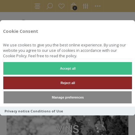
0
Cookie Consent
We use cookies to give you the best online experience. By using our
website you agree to our use of cookies in accordance with our
Cookie Policy. Feel free to read the policy.
Accept all
ACCUEIL
VINS
Reject all
VINS
Manage preferences
Privacy notice
Conditions of Use