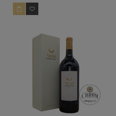
balsamique de thym.
En bouche, son entrée est tendue et juteuse, menant
à une sensation compacte et concentrée. Un vin
subtilement mûr qui offre une expérience riche et
équilibrée.