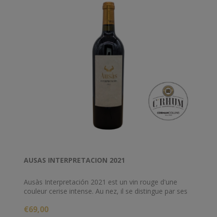
AUSAS INTERPRETACION 2021
Ausàs Interpretación 2021 est un vin rouge d'une
couleur cerise intense. Au nez, il se distingue par ses
arômes fruités de griottes et de mûres, complétés
€69,00
par des notes de fleurs séchées et une touche