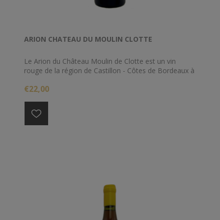
ARION CHATEAU DU MOULIN CLOTTE
Le Arion du Château Moulin de Clotte est un vin
rouge de la région de Castillon - Côtes de Bordeaux à
Bordeaux. En bouche ce vin rouge est un vin puissant
€22,00
avec un bel équilibre entre l'acidité et les tanins.