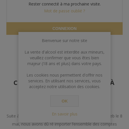
Rester connecté à ma prochaine visite.
Mot de passe oublié ?
CONNEXION
Bienvenue sur notre site
La vente d'alcool est interdite aux mineurs,
veuillez confirmer que vous êtes bien
majeur (18 ans et plus) dans votre pays.
AVERTISSEMENT AUX
Les cookies nous permettent d'offrir nos
CLIENTS POSSÉDANT DÉJÀ
services. En utilisant nos services, vous
acceptez notre utilisation des cookies.
UN COMPTE
OK
Chers Clients,
En savoir plus
Suite à un incident lors de la mise à jour de notre site web le 8
mai, nous avons dû ré importer l’ensemble des comptes