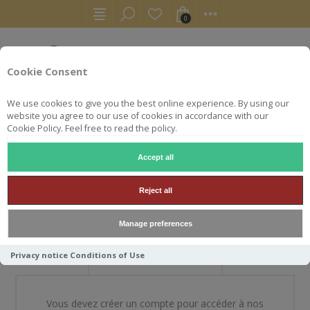
0
Cookie Consent
We use cookies to give you the best online experience. By using our
website you agree to our use of cookies in accordance with our
Cookie Policy. Feel free to read the policy.
Accept all
BIENVENUE DANS NOTRE
Reject all
BOUTIQUE
Manage preferences
Privacy notice
Conditions of Use
NOUVEAU CLIENT
Vous devez créer un compte pour accéder à nos