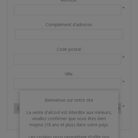
*
Complément d'adresse:
Code postal:
*
Ville:
*
Pays:
Bienvenue sur notre site
*
La vente d'alcool est interdite aux mineurs,
veuillez confirmer que vous êtes bien
majeur (18 ans et plus) dans votre pays.
Les cookies nous permettent d'offrir nos