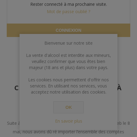
Rester connecté à ma prochaine visite.
Mot de passe oublié ?
CONNEXION
Bienvenue sur notre site
La vente d'alcool est interdite aux mineurs,
veuillez confirmer que vous êtes bien
majeur (18 ans et plus) dans votre pays.
AVERTISSEMENT AUX
Les cookies nous permettent d'offrir nos
CLIENTS POSSÉDANT DÉJÀ
services. En utilisant nos services, vous
acceptez notre utilisation des cookies.
UN COMPTE
OK
Chers Clients,
En savoir plus
Suite à un incident lors de la mise à jour de notre site web le 8
mai, nous avons dû ré importer l’ensemble des comptes