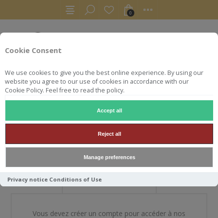
0
Cookie Consent
We use cookies to give you the best online experience. By using our
website you agree to our use of cookies in accordance with our
Cookie Policy. Feel free to read the policy.
Accept all
BIENVENUE DANS NOTRE
Reject all
BOUTIQUE
Manage preferences
Privacy notice
Conditions of Use
NOUVEAU CLIENT
Vous devez créer un compte pour accéder à nos