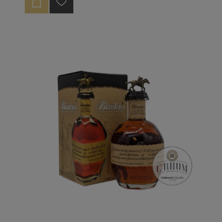
forte teneur en alcool.
La Gold Edition est considérée comme la version la
plus aboutie de ce grand single barrel de la célèbre
distillerie Buffalo Trace. Élégant et boisé, dans un
flacon toujours aussi distinctif, il ravira les amateurs
de bourbon pur.