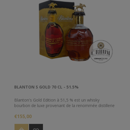
BLANTON S GOLD 70 CL - 51.5%
Blanton's Gold Edition à 51,5 % est un whisky
bourbon de luxe provenant de la renommée distillerie
Buffalo Trace. Il est réputé pour son profil de saveurs
€155,00
riche et complet, présentant généralement des notes
de miel, de caramel et de vanille, équilibrées par des
épices intenses et une légère touche boisée due à sa