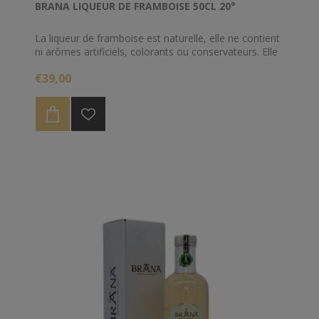
BRANA LIQUEUR DE FRAMBOISE 50CL 20°
La liqueur de framboise est naturelle, elle ne contient
ni arômes artificiels, colorants ou conservateurs. Elle
tire toute sa couleur et son goût des framboises
€39,00
issues de variétés les plus nobles. Seul le procédé par
macération des baies entières respecte les arômes
de ce fruit et donne à cette liqueur son exceptionnelle
qualité.