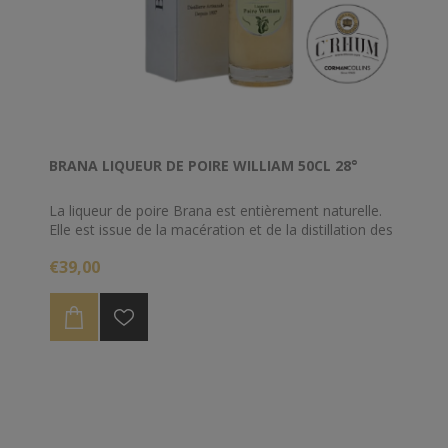
BRANA LIQUEUR DE POIRE WILLIAM 50CL 28°
La liqueur de poire Brana est entièrement naturelle.
Elle est issue de la macération et de la distillation des
meilleurs fruits. Une dose judicieuse d’eau et de sucre
€39,00
est ensuite ajoutée, chaque étape étant contrôlée et
la liqueur en cours d’élaboration régulièrement
dégustée.