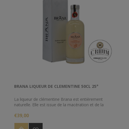
BRANA LIQUEUR DE CLEMENTINE 50CL 25°
La liqueur de clémentine Brana est entièrement
naturelle. Elle est issue de la macération et de la
distillation des clémentines de Corse. Une dose
€39,00
judicieuse d’eau et de sucre est ensuite ajoutée,
chaque étape étant contrôlée et la liqueur en cours
d’élaboration régulièrement dégustée.