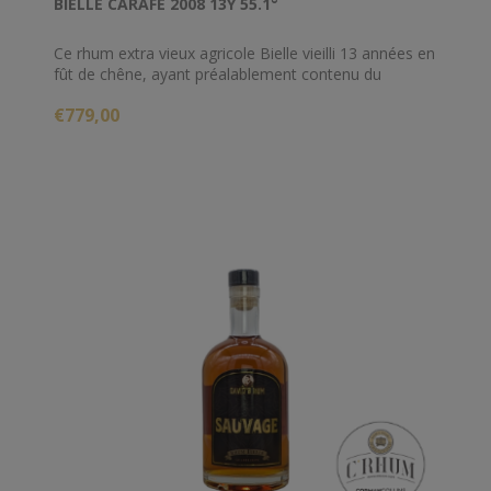
BIELLE CARAFE 2008 13Y 55.1°
Ce rhum extra vieux agricole Bielle vieilli 13 années en
fût de chêne, ayant préalablement contenu du
bourbon, offre une harmonie d'arôme exceptionnelle.
€779,00
Série limitée à 995 carafes, ce rhum titre 55.1%
d'alcool.