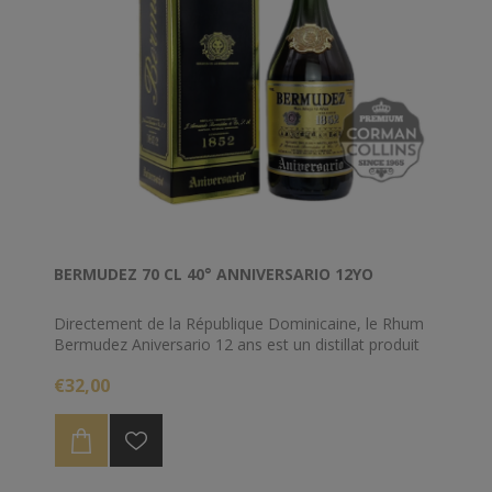
BERMUDEZ 70 CL 40° ANNIVERSARIO 12YO
Directement de la République Dominicaine, le Rhum
Bermudez Aniversario 12 ans est un distillat produit
en édition limitée, dont les origines remontent à 1852.
€32,00
La recette est celle d'un immigrant vénézuélien qui a
déménagé à Santo Domingo. Depuis, le rhum a
parcouru un long chemin, et la passion et la tradition
qui se sont transmises de génération en génération
ont conduit au mélange riche d'aujourd'hui.