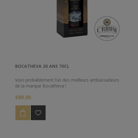
BOCATHEVA 20 ANS 70CL
Voici probablement l’un des meilleurs ambassadeurs
de la marque Bocatheva !
€89,00
Pendant 20 ans et sous climat tropical, ce rhum de
mélasse a vieilli en fûts de chêne blanc américain et
devoile une palette aromatique profonde entre fruits
secs, épices douces et notes boisées.