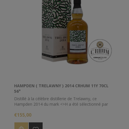
HAMPDEN ( TRELAWNY ) 2014 CRHUM 11Y 70CL
56°
Distillé à la célèbre distillerie de Trelawny, ce
Hampden 2014 du mark <>H a été sélectionné par
nos soins et représente tout ce que nous aimons
€155,00
dans les rhums High Esters.
Nous avons souhaité une légère réduction pour