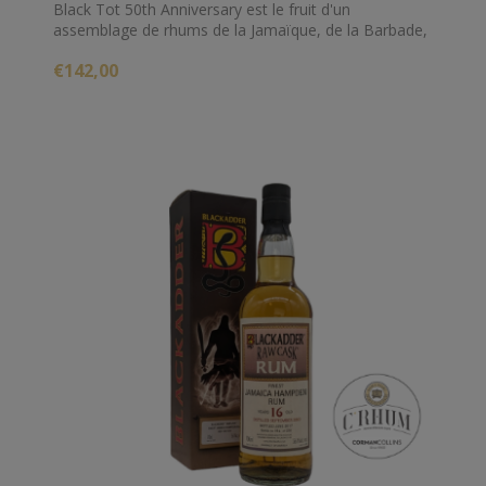
Black Tot 50th Anniversary est le fruit d'un
assemblage de rhums de la Jamaïque, de la Barbade,
de la Guyane et de Trinidad. Embouteillé à 54.5%, ce
€142,00
rhum riche et puissant célèbre les 50 ans de la fin de
la ration de rhum offerte aux marins de la Royal Navy.