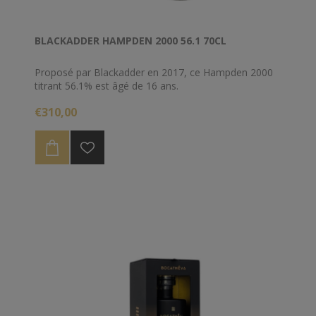
BLACKADDER HAMPDEN 2000 56.1 70CL
Proposé par Blackadder en 2017, ce Hampden 2000
titrant 56.1% est âgé de 16 ans.
€310,00
Le dépôt dans le fond de la bouteille est tout à fait
normal, cela est la particularité de la série Raw Cask.