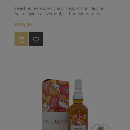
Sélectionné dans les chais froids et humides de
Bristol Spirits à Liverpool, ce Port Mourant du
millésime 2003 a bénéficié d'un très long
€195,00
vieillissement continental de 21 ans !
Cette lente maturation a abaissé naturellement le
niveau de ce rhum à 44.6%, préservant la
concentration de ses arômes pour un plaisir intacte.