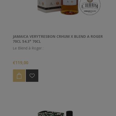
JAMAICA VERYTRESBON CRHUM X BLEND A ROGER
70CL 54.3° 70CL
Le Blend à Roger :
Assemblage de rhums de la Jamaique dont Worthy
€119,00
park 2011/ New Yarmouth 1994 / Hampden 2001/
Hampden 1990 / Hampden 1983.
Composé en collaboration avec Roger Caroni de "
Le Blog à Roger
"