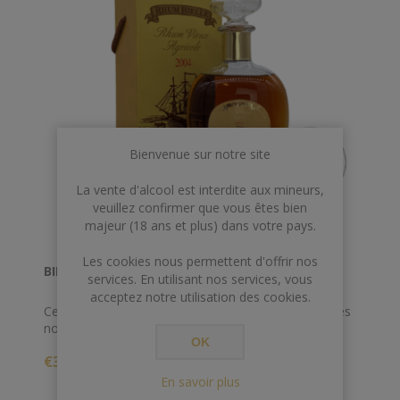
Bienvenue sur notre site
La vente d'alcool est interdite aux mineurs,
veuillez confirmer que vous êtes bien
majeur (18 ans et plus) dans votre pays.
Les cookies nous permettent d'offrir nos
BIELLE 2004 / 2014 CARAFE 45° 70CL
services. En utilisant nos services, vous
acceptez notre utilisation des cookies.
Ce millésime 2004 s'exprime par sa rondeur avec des
notes de vanille et de cassis, typiques des vieux
OK
rhums.
€330,00
Cette signature incomparable du Rhum Bielle vient
En savoir plus
couronner l'art du savoir faire des rhums élévés