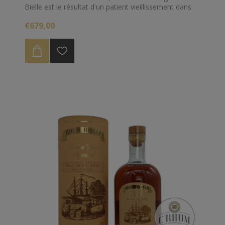
Bielle est le résultat d'un patient vieillissement dans
des fûts de chêne ex-bourbon.
€679,00
Un rhum extra vieux digne des palais le splus
exigeants.
Edition strictement limitée à 1057 carafes titrant
50.7%