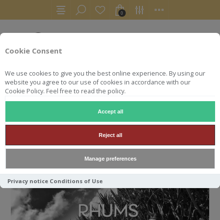
0
Cookie Consent
We use cookies to give you the best online experience. By using our
website you agree to our use of cookies in accordance with our
Cookie Policy. Feel free to read the policy.
Accept all
ACCUEIL
RHUMS
Reject all
RHUMS
Manage preferences
Privacy notice
Conditions of Use