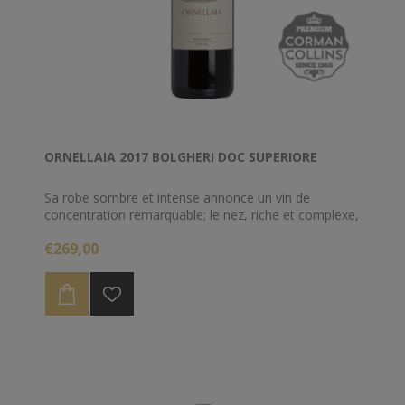
ORNELLAIA 2017 BOLGHERI DOC SUPERIORE
Sa robe sombre et intense annonce un vin de
concentration remarquable; le nez, riche et complexe,
révèle des senteurs de fruits rouges bien murs,
€269,00
accompagnées de notes de tabac doux et de vanille.
En bouche, ce vin d’Ornellaia est parfaitement
équilibré, associant fermeté et fraîcheur séduisante.