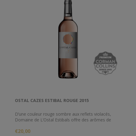
OSTAL CAZES ESTIBAL ROUGE 2015
D’une couleur rouge sombre aux reflets violacés,
Domaine de L’Ostal Estibals offre des arômes de
garrigue, de griotte et de fruits rouges. En bouche,
€20,00
l’attaque est pleine et onctueuse et les tanins, bien