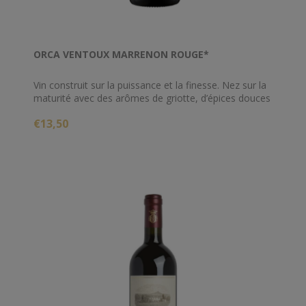
ORCA VENTOUX MARRENON ROUGE*
Vin construit sur la puissance et la finesse. Nez sur la
maturité avec des arômes de griotte, d’épices douces
et de tabac blond. Attaque sur la richesse en bouche,
€13,50
par des notes de fruits mûrs, portées par des arômes
de liqueur de petits fruits frais (cassis/framboise). Les
tanins du bois sont fondus et accompagnent le vin en
bouche. Fin de bouche très longue, fraîche, sur la
complexité (garrigue, torréfaction).