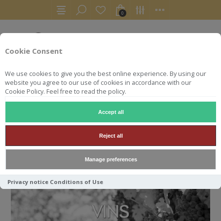
0
Cookie Consent
We use cookies to give you the best online experience. By using our
website you agree to our use of cookies in accordance with our
Cookie Policy. Feel free to read the policy.
Accept all
ACCUEIL
VINS
Reject all
VINS
Manage preferences
Privacy notice
Conditions of Use